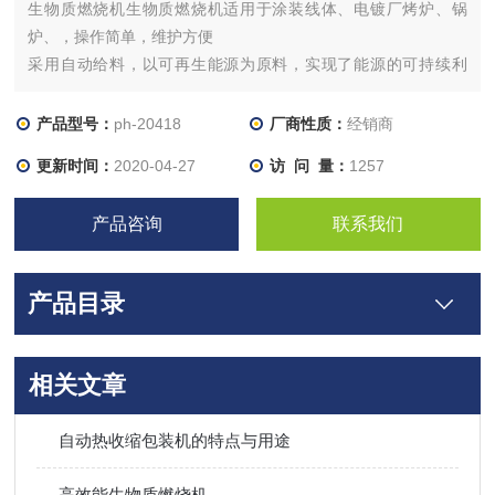
生物质燃烧机生物质燃烧机适用于涂装线体、电镀厂烤炉、锅
炉、，操作简单，维护方便
采用自动给料，以可再生能源为原料，实现了能源的可持续利
用。采用低温分段式燃烧技术，烟气中NOX、SO2、灰尘等排放
低。是煤油炉的替代品。
产品型号：
ph-20418
厂商性质：
经销商
更新时间：
2020-04-27
访 问 量：
1257
产品咨询
联系我们
产品目录
相关文章
自动热收缩包装机的特点与用途
高效能生物质燃烧机