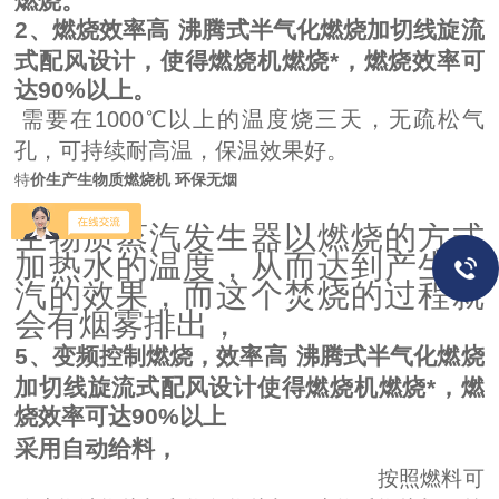
燃烧。
2
、燃烧效率高
沸腾式半气化燃烧加切线旋流
式配风设计，使得燃烧机燃烧*，燃烧效率可
达
90%
以上。
需要在
1000℃
以上的温度烧三天，无疏松气
孔，可持续耐高温，保温效果好。
特
价生产生物质燃烧机 环保无烟
生物质蒸汽发生器以燃烧的方式
加热水的温度，从而达到产生蒸
汽的效果，而这个焚烧的过程就
会有烟雾排出，
5
、变频控制
燃烧
，
效率高
沸腾式半气化燃烧
加切线旋流式配风设计使得燃烧机燃烧*，燃
烧效率可达
90%
以上
采用自动给料，
按照燃料可