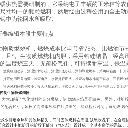
和缓供热需要研制的，它采纳屯子丰硕的玉米秸等农
、尺寸均一的颗粒燃料，然后经由过程公用的全主动
锅中为轮回水所吸取。
折叠编辑本段主要特点
生物质燃烧机，燃烧成本比电节省
75%
、比燃油节
，且*。生物质燃烧机内胆，采用锆硅结晶，经高
的温度烧三天，无疏松气孔，可持续耐高温，保温
、
燃烧机启动前，清理炉桥积碳，清理炉底积碳，添加颗粒燃料，关闭料箱盖，打开
、
打开使用设备电源，检查电路、水管是否正常，检查冷却水池是否够水。开启燃烧
、
将送风档位调至较小，投入适量底料，正式点火启动，轻开炉门适当送风，关
控制生物质燃烧器
，大大加强了气化燃料的充分燃烧，使
燃烧火焰呈亮白色。另外，对炉
部的配合尺寸，延长了高温烟气流在灶膛里的回旋路程和时间，避免燃
烧
能减少排烟余热和其他热损失，同时固体燃料在高温
缺氧状况下，在合理
研究设计中把炉具的炉膛下部分（气化段）设计成一个基本密闭的系统，