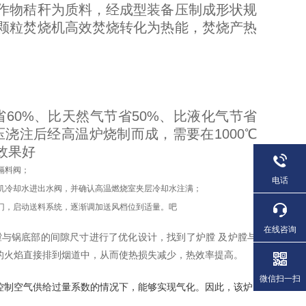
作物秸秆为质料，经成型装备压制成形状规
颗粒焚烧机高效焚烧转化为热能，焚烧产热
省
60%
、比天然气节省
50%
、比液化气节省
压浇注后经高温炉烧制而成，需要在
1000℃
效果好
隔料阀；
电话
机冷却水进出水阀，并确认高温燃烧室夹层冷却水注满；
上炉门，启动送料系统，逐渐调加送风档位到适量。吧
在线咨询
膛与锅底部的间隙尺寸进行了优化设计，找到了炉膛
及炉膛与
的火焰直接排到烟道中，从而使热损失减少，热效率提高。
微信扫一扫
控制空气供给过量系数的情况下，能够实现气化。因此，该炉
，