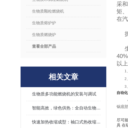
采
矩
生物质颗粒燃烧机
在汽
生物质熔炉炉
生物质燃烧炉
查看全部产品
40%
以上
1
相关文章
2
3
自动化
生物质多功能燃烧机的安装与调试
锅底
智能高效，绿色供热：全自动生物质热风炉开启未来取暖新模式
尽可
快速加热收缩成型：袖口式热收缩包装机提升包装效率省时间
具
在