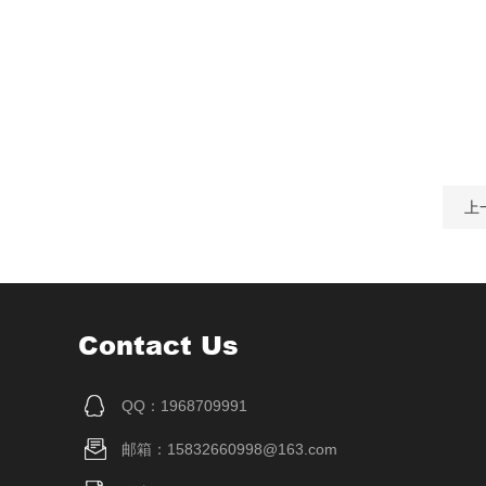
上
Contact Us
QQ：1968709991
邮箱：15832660998@163.com