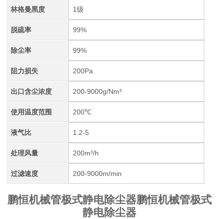
林格曼黑度
1级
脱硫率
99%
除尘率
99%
阻力损失
200Pa
出口含尘浓度
200-9000g/Nm³
使用温度范围
200℃
液气比
1.2-5
处理风量
200m³/h
过滤速度
200-9000m/min
鹏恒机械管极式静电除尘器
鹏恒机械管极式
静电除尘器