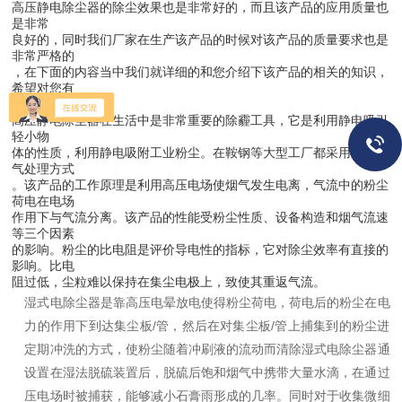
高压静电除尘器的除尘效果也是非常好的，而且该产品的应用质量也
是非常
良好的，同时我们厂家在生产该产品的时候对该产品的质量要求也是
非常严格的
，在下面的内容当中我们就详细的和您介绍下该产品的相关的知识，
希望对您有
所帮助。
高压静电除尘器在生活中是非常重要的除霾工具，它是利用静电吸引
轻小物
体的性质，利用静电吸附工业粉尘。在鞍钢等大型工厂都采用这种废
气处理方式
。该产品的工作原理是利用高压电场使烟气发生电离，气流中的粉尘
荷电在电场
作用下与气流分离。该产品的性能受粉尘性质、设备构造和烟气流速
等三个因素
的影响。粉尘的比电阻是评价导电性的指标，它对除尘效率有直接的
影响。比电
阻过低，尘粒难以保持在集尘电极上，致使其重返气流。
湿式电除尘器是靠高压电晕放电使得粉尘荷电，荷电后的粉尘在电
力的作用下到达集尘板/管，然后在对集尘板/管上捕集到的粉尘进
定期冲洗的方式，使粉尘随着冲刷液的流动而清除
湿式电除尘器通
设置在湿法脱硫装置后，脱硫后饱和烟气中携带大量水滴，在通过
压电场时被捕获，能够减小石膏雨形成的几率。同时对于收集微细