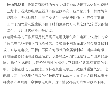
粒物PM2.5、酸雾等有较好的效果，烟尘排放浓度可以达到≤10毫克
立方米。
湿式静电除尘器具有除尘效率高、压力损失小、操做简单
能耗小、无运动部件、无二次扬尘、维护费用低、生产停工期短、
工作于烟气露点温度以下由于结构紧凑而可与其它烟气治理设备相
结合、设计形式多样化等优点。
静电除尘器的工作原理是利用高压电场使烟气发生电离，气流中的粉
尘荷电在电场作用下与气流分离。负极由不同断面形状的金属导线制
成，叫放电电极。正极由不同几何形状的金属板制成，叫集尘电极。
静电除尘器的性能受粉尘性质、设备构造和烟气流速等三个因素的影
响。粉尘的比电阻是评价导电性的指标，它对除尘效率有直接的影
响。比电阻过低，尘粒难以保持在集尘电极上，致使其重返气流。比
电阻过高，到达集尘电极的尘粒电荷不易放出，在尘层之间形成电压
梯度会产生局部击穿和放电现象。这些情况都会造成除尘效率下降。