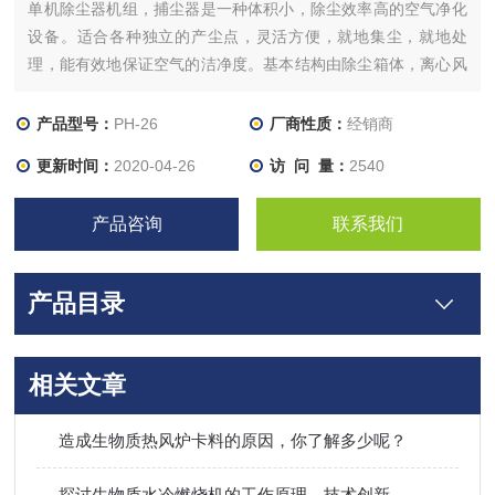
单机除尘器机组，捕尘器是一种体积小，除尘效率高的空气净化
设备。适合各种独立的产尘点，灵活方便，就地集尘，就地处
理，能有效地保证空气的洁净度。基本结构由除尘箱体，离心风
机，滤袋（滤筒），集尘器及微电脑控制器等组成，粉尘由风机
负压通过吸尘管道吸入除尘器箱体内部，利用重力与上行气流，
产品型号：
PH-26
厂商性质：
经销商
首先粗颗粒粉尘被过滤器初滤而直接降至集尘器，微粒粉尘由过
更新时间：
2020-04-26
访 问 量：
2540
滤器捕集在外表面，洁净气体经过滤器滤芯过
产品咨询
联系我们
产品目录
相关文章
造成生物质热风炉卡料的原因，你了解多少呢？
探讨生物质水冷燃烧机的工作原理、技术创新