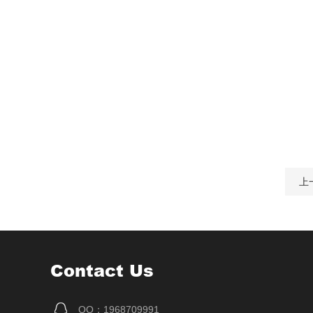
上
Contact Us
QQ：1968709991