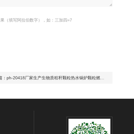
果（填写阿拉伯数字），如：三加四=7
篇：
ph-20418厂家生产生物质秸秆颗粒热水锅炉颗粒燃烧器