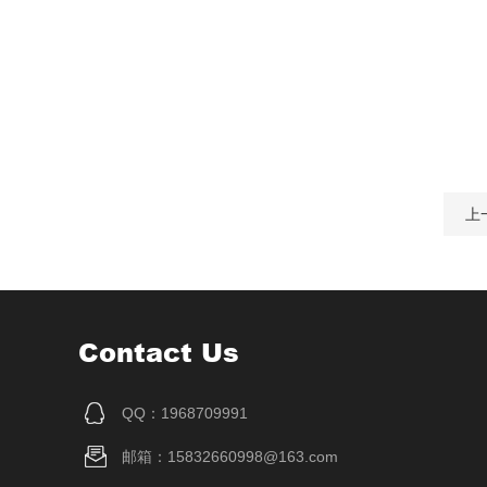
上
Contact Us
QQ：1968709991
邮箱：15832660998@163.com