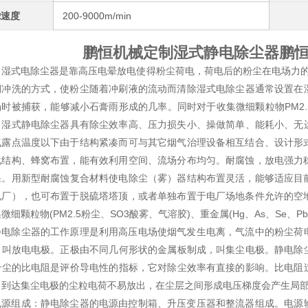
滤速度
200-9000m/min
鹏恒机械定制湿式静电除尘器
鹏
湿式电除尘器是靠高压电晕放电使得粉尘荷电，荷电后的粉尘在电场力的
期冲洗的方式，使粉尘随着冲刷液的流动而清除
湿式电除尘器通常设置在
场时被捕获，能够减小石膏雨形成的几率。同时对于收集微细颗粒物PM2.
。
湿式静电除尘器具有除尘效率高、压力损失小、操做简单、能耗小、无
气露点温度以下由于结构紧凑而可与其它烟气治理设备相互结合、设计形
化结构、蜂窝布置，能有效利用空间、流场分布均匀。耐腐蚀，放电强力
果。
用新型耐腐蚀复合材料使电除尘（雾）器结构布置灵活，能够适应目
电厂），也可布置于脱硫塔塔顶，或者单独布置于电厂场地条件允许的空
微细颗粒物(PM2.5粉尘、SO3酸雾、气溶胶)、重金属(Hg、As、Se、
静电除尘器的工作原理是利用高压电场使烟气发生电离，气流中的粉尘荷
，叫放电电极。正极由不同几何形状的金属板制成，叫集尘电极。静电除
粉尘的比电阻是评价导电性的指标，它对除尘效率有直接的影响。比电阻
，到达集尘电极的尘粒电荷不易放出，在尘层之间形成电压梯度会产生局
电源组成：静电除尘器的电源由控制箱、升压变压器和整流器组成。电源