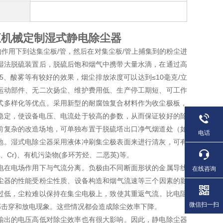
恒机械定制湿式静电除尘器
作用下到达集尘板/管，然后在对集尘板/管上捕集到的粉尘进行
湿法脱硫装置后，脱硫后饱和烟气中携带大量水滴，在通过高压
5、酸雾等有较好的效果，烟尘排放浓度可以达到≤10毫克/立方
运动部件、无二次扬尘、维护费用低、生产停工期短、可工作于
式多样化等优点。
采用新型的耐腐蚀复合材料作为收尘极板，模
稳定，使设备电压、电流处于较高的参数，从而保证较好的除尘
前复杂的改造场地，可单独布置于脱硫塔出口净气烟道处（如黄
电话
地。
湿式电除尘器采用液体冲刷集尘极表面来进行清灰，可有效
Pb、Cr)、有机污染物(多环芳烃、二恶英)等。
电在电场作用下与气流分离。负极由不同断面形状的金属导线
在线咨询
尘器的性能受粉尘性质、设备构造和烟气流速等三个因素的影
过低，尘粒难以保持在集尘电极上，致使其重返气流。比电阻
微信扫一扫
部击穿和放电现象。这些情况都会造成除尘效率下降。
输出的电压高低对除尘效率也有很大影响。因此，静电除尘器