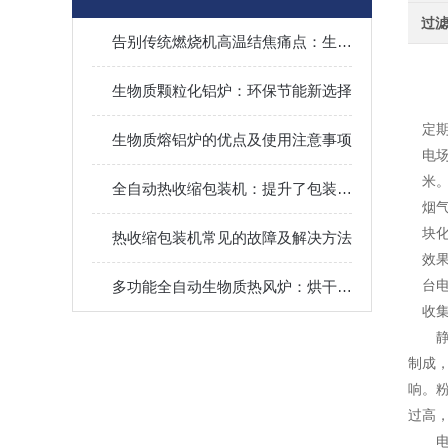
过
告别传统燃烧机高温结焦痛点：生物质水冷燃烧机如何实现长周期连续运行、降低维护成本
生物质颗粒化铝炉：环保节能新选择
定
生物质熔铝炉的优点及使用注意事项
电
米
全自动热收缩包装机：提升了包装效率和产品外观质量
烟
块
热收缩包装机常见的故障及解决方法
效
台
多功能全自动生物质热风炉：烘干、加热、供暖一机多用，提升生产效率
收集
制成
响。
过高