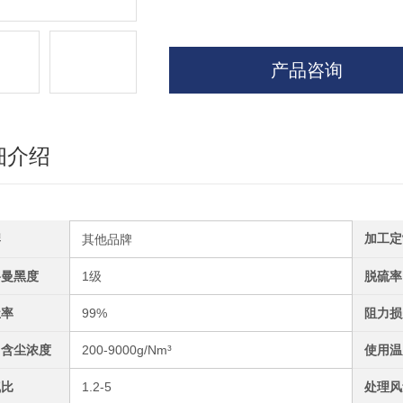
产品咨询
细介绍
牌
加工定
其他品牌
格曼黑度
1级
脱硫率
尘率
99%
阻力损
口含尘浓度
200-9000g/Nm³
使用温
气比
1.2-5
处理风