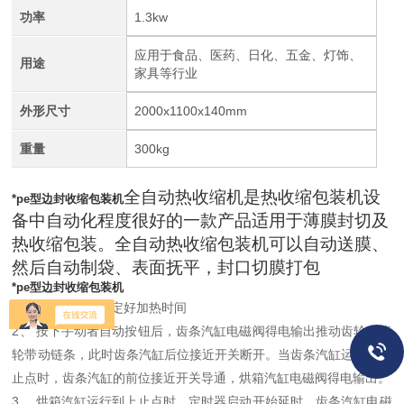
功率
1.3kw
应用于食品、医药、日化、五金、灯饰、
用途
家具等行业
外形尺寸
2000x1100x140mm
重量
300kg
全自动热收缩机是热收缩包装机设
*pe型边封收缩包装机
备中自动化程度很好的一款产品适用于薄膜封切及
热收缩包装。全自动热收缩包装机可以自动送膜、
然后自动制袋、表面抚平，封口切膜打包
*pe型边封收缩包装机
1、 首先对机器设定好加热时间
2、 按下手动者自动按钮后，齿条汽缸电磁阀得电输出推动齿轮，齿
轮带动链条，此时齿条汽缸后位接近开关断开。当齿条汽缸运行到上
止点时，齿条汽缸的前位接近开关导通，烘箱汽缸电磁阀得电输出。
3、 烘箱汽缸运行到上止点时，定时器启动开始延时，齿条汽缸电磁