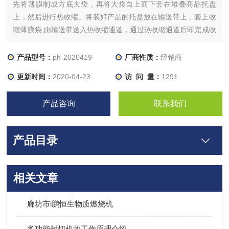
先将薄膜制成方底大袋，再将大袋自上而下套在堆叠商品托盘
上，然后进行热收缩。将装好产品的托盘放在输送带上，套上收
缩薄膜袋;由输送带送入热收缩通道，通过热收缩通道后即完成收
缩包装。
产品型号：
ph-2020419
厂商性质：
经销商
更新时间：
2020-04-23
访 问 量：
1291
产品咨询
联系我们
产品目录
相关文章
廊坊市i鹏恒生物质燃烧机
多功能封切机的工作原理介绍