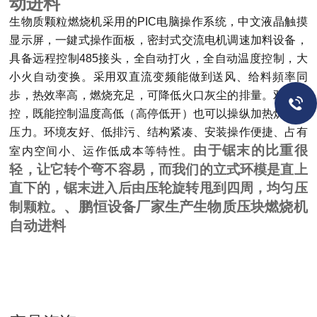
动进料
生物质颗粒燃烧机采用的PIC电脑操作系统，中文液晶触摸
显示屏，一鍵式操作面板，密封式交流电机调速加料设备，
具备远程控制485接头，全自动打火，全自动温度控制，大
小火自动变换。采用双直流变频能做到送风、给料頻率同
歩，热效率高，燃烧充足，可降低火口灰尘的排量。双接双
控，既能控制温度高低（高停低开）也可以操纵加热炉工作
压力。环境友好、低排污、结构紧凑、安装操作便捷、占有
由于锯末的比重很
室内空间小、运作低成本等特性。
轻，让它转个弯不容易，而我们的立式环模是直上
直下的，锯末进入后由压轮旋转甩到四周，均匀压
、
鹏恒设备厂家生产生物质压块燃烧机
制颗粒。
自动进料
​