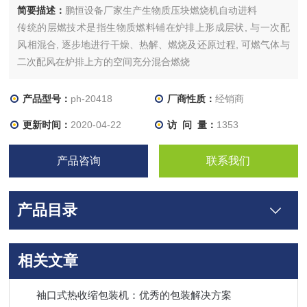
简要描述：
鹏恒设备厂家生产生物质压块燃烧机自动进料
传统的层燃技术是指生物质燃料铺在炉排上形成层状, 与一次配
风相混合, 逐步地进行干燥、热解、燃烧及还原过程, 可燃气体与
二次配风在炉排上方的空间充分混合燃烧
产品型号：
ph-20418
厂商性质：
经销商
更新时间：
2020-04-22
访 问 量：
1353
产品咨询
联系我们
产品目录
相关文章
袖口式热收缩包装机：优秀的包装解决方案