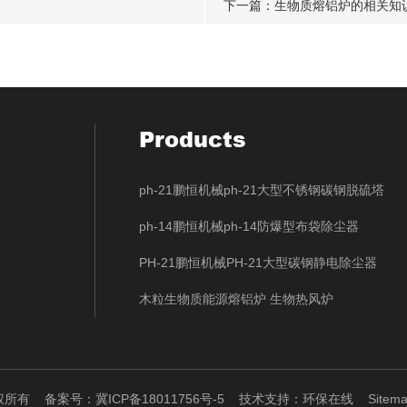
下一篇：
生物质熔铝炉的相关知
Products
ph-21鹏恒机械ph-21大型不锈钢碳钢脱硫塔
ph-14鹏恒机械ph-14防爆型布袋除尘器
PH-21鹏恒机械PH-21大型碳钢静电除尘器
木粒生物质能源熔铝炉 生物热风炉
版权所有
备案号：冀ICP备18011756号-5
技术支持：
环保在线
Sitema